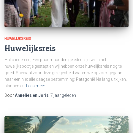
HUWELIJKSREIS
Huwelijksreis
Hallo iedereen, Een paar maanden geleden zijn wij in het
huwelijksbootje gestapt en wij hebben onze huwelijksreis nog te
goed. Speciaal voor deze gelegenheid waren we opzoek gegaan
naar een niet alle daagse bestemming: Patagonië Na lang uitkijken,
plannen en
Lees meer…
Door
Annelies en Joris
,
7 jaar
geleden