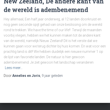
New Zeeland, De andere kant van
de wereld is adembenemend
Hey allemaal, Een half jaar onderweg, al 12 landen doorkruist en
nog geen seconde spijt gehad van onze beslissing om de wereld
rond te trekken. We have the time of our life!! Terwijl de maanden
voorbij vliegen, hebben we het kunnen maken tot de andere kant
van de wereld, namelijk Nieuw Zeeland! Dit is het verste dat we
kunnen gaan voor we terug dichter bij huis komen. En wat voor een
prachtig land is dit!! We hebben duidelijk een nieuwe nummer 1 op
de lijst van favoriete landen. De natuur is hier gewoon
adembenemend. Je ziet gewoon het landschap veranderen
Lees meer…
Door
Annelies en Joris
,
9 jaar
geleden