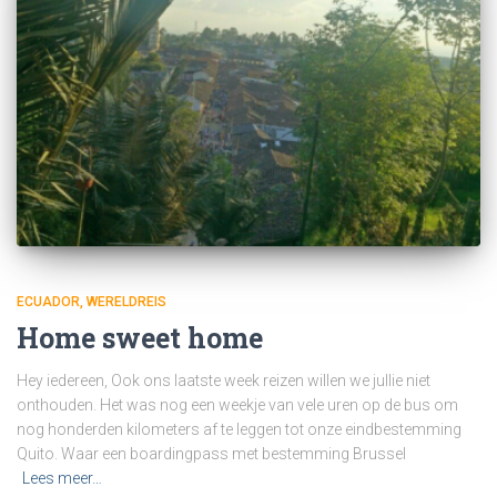
ECUADOR
WERELDREIS
Home sweet home
Hey iedereen, Ook ons laatste week reizen willen we jullie niet
onthouden. Het was nog een weekje van vele uren op de bus om
nog honderden kilometers af te leggen tot onze eindbestemming
Quito. Waar een boardingpass met bestemming Brussel
Lees meer…