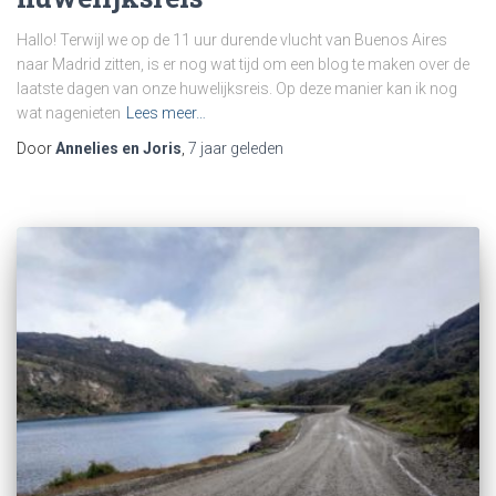
Hallo! Terwijl we op de 11 uur durende vlucht van Buenos Aires
naar Madrid zitten, is er nog wat tijd om een blog te maken over de
laatste dagen van onze huwelijksreis. Op deze manier kan ik nog
wat nagenieten
Lees meer…
Door
Annelies en Joris
,
7 jaar
geleden