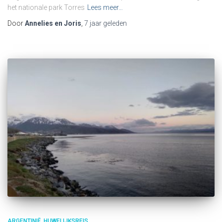
het nationale park Torres
Lees meer…
Door
Annelies en Joris
,
7 jaar
geleden
ARGENTINIË
HUWELIJKSREIS