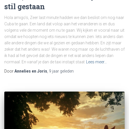
stil gestaan
Hola amigo’s, Zeer last minute hadden we dan beslist om nog naar
Cuba te gaan. Een land dat volop aan het veranderen is en dus
volgens vele de moment om nu te gaan. Wij kijken er vooral naar uit
omdat we hoopten nog iets nieuws te kunnen zien. Iets anders dan
alle andere dingen die we al gezien en gedaan hebben. En zijt maar
zeker dat het anders was! We waren nog maar op de luchthaven of
ik had al het gevoel dat de dingen er net wat anders liepen dan
normaal. En vanaf je dan de taxi instapt staat
Lees meer…
Door
Annelies en Joris
,
9 jaar
geleden