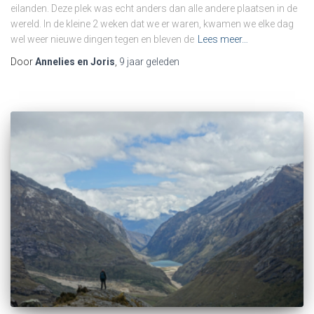
eilanden. Deze plek was echt anders dan alle andere plaatsen in de
wereld. In de kleine 2 weken dat we er waren, kwamen we elke dag
wel weer nieuwe dingen tegen en bleven de
Lees meer…
Door
Annelies en Joris
,
9 jaar
geleden