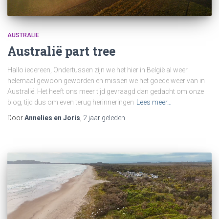
AUSTRALIE
Australië part tree
Hallo iedereen, Ondertussen zijn we het hier in België al weer
helemaal gewoon geworden en missen we het goede weer van in
Australië. Het heeft ons meer tijd gevraagd dan gedacht om onze
blog, tijd dus om even terug herinneringen
Lees meer…
Door
Annelies en Joris
,
2 jaar
geleden