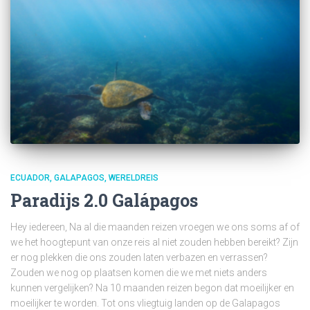
ECUADOR
GALAPAGOS
WERELDREIS
Paradijs 2.0 Galápagos
Hey iedereen, Na al die maanden reizen vroegen we ons soms af of
we het hoogtepunt van onze reis al niet zouden hebben bereikt? Zijn
er nog plekken die ons zouden laten verbazen en verrassen?
Zouden we nog op plaatsen komen die we met niets anders
kunnen vergelijken? Na 10 maanden reizen begon dat moeilijker en
moeilijker te worden. Tot ons vliegtuig landen op de Galapagos