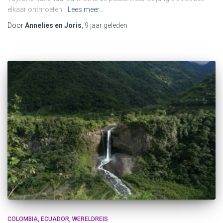
elkaar ontmoeten.
Lees meer…
Door
Annelies en Joris
,
9 jaar
geleden
COLOMBIA
ECUADOR
WERELDREIS