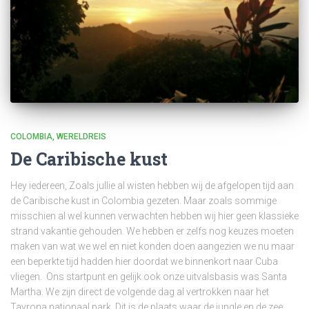
COLOMBIA
WERELDREIS
De Caribische kust
Hey iedereen, Zoals jullie al wisten hebben wij de afgelopen tijd aan
de Caribische kust in Colombia gezeten. Maar zoals sommige
misschien al wel kunnen verwachten hebben wij hier geen klassieke
strand vakantie gehouden. We hebben er zelfs nog keuzes moeten
maken van wat we wel en niet konden doen aangezien we nu maar
een beperkte tijd hadden hier doordat we binnenkort naar Cuba
vliegen. Ons startpunt en gelijk ook onze uitvalsbasis was Santa
Martha. We zijn direct de volgende dag al vertrokken naar het
Tayrona nationaal park. Dit is de plaats waar de jungle en de zee