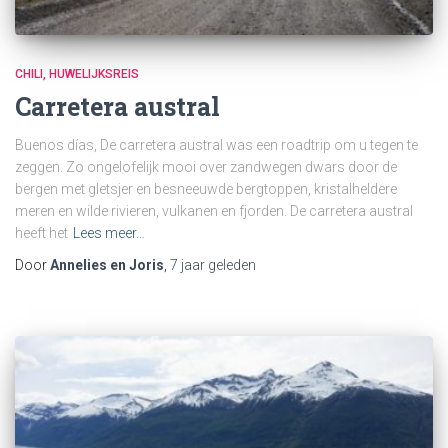
CHILI
HUWELIJKSREIS
Carretera austral
Buenos días, De carretera austral was een roadtrip om u tegen te
zeggen. Zo ongelofelijk mooi over zandwegen dwars door de
bergen met gletsjer en besneeuwde bergtoppen, kristalheldere
meren en wilde rivieren, vulkanen en fjorden. De carretera austral
heeft het
Lees meer…
Door
Annelies en Joris
,
7 jaar
geleden