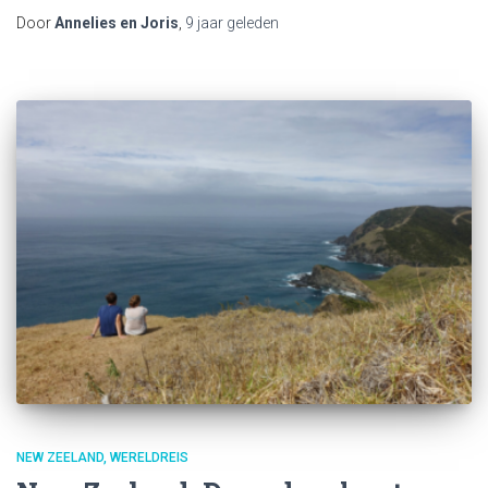
Door
Annelies en Joris
,
9 jaar
geleden
NEW ZEELAND
WERELDREIS