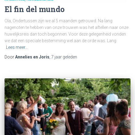
El fin del mundo
Ola, Ondertussen zijn we al 5 maanden getrouwd. Na lang
nagenoten te hebben van onze trouwen was het aftellen naar onze
huwelijksreis dan toch begonnen. Voor deze gelegenheid vonden
we dat een speciale bestemming wel aan de orde was. Lang
Lees meer…
Door
Annelies en Joris
,
7 jaar
geleden