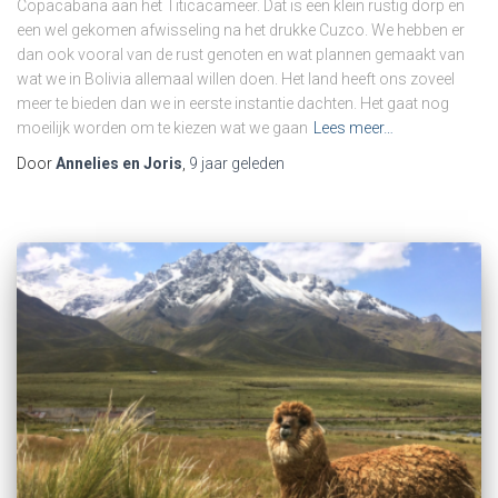
Copacabana aan het Titicacameer. Dat is een klein rustig dorp en
een wel gekomen afwisseling na het drukke Cuzco. We hebben er
dan ook vooral van de rust genoten en wat plannen gemaakt van
wat we in Bolivia allemaal willen doen. Het land heeft ons zoveel
meer te bieden dan we in eerste instantie dachten. Het gaat nog
moeilijk worden om te kiezen wat we gaan
Lees meer…
Door
Annelies en Joris
,
9 jaar
geleden