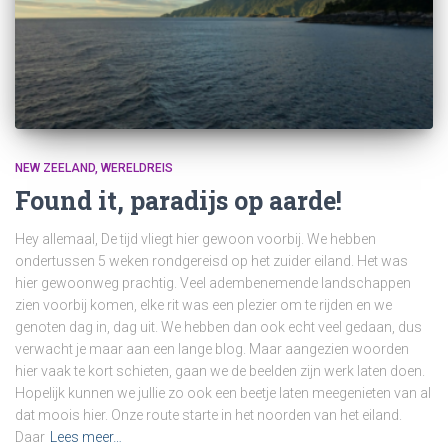
NEW ZEELAND
WERELDREIS
Found it, paradijs op aarde!
Hey allemaal, De tijd vliegt hier gewoon voorbij. We hebben
ondertussen 5 weken rondgereisd op het zuider eiland. Het was
hier gewoonweg prachtig. Veel adembenemende landschappen
zien voorbij komen, elke rit was een plezier om te rijden en we
genoten dag in, dag uit. We hebben dan ook echt veel gedaan, dus
verwacht je maar aan een lange blog. Maar aangezien woorden
hier vaak te kort schieten, gaan we de beelden zijn werk laten doen.
Hopelijk kunnen we jullie zo ook een beetje laten meegenieten van al
dat moois hier. Onze route starte in het noorden van het eiland.
Daar
Lees meer…