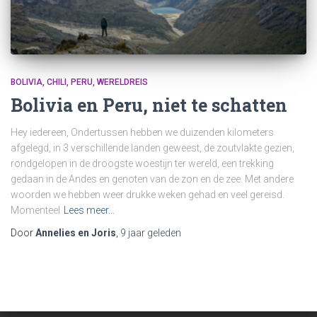
BOLIVIA
CHILI
PERU
WERELDREIS
Bolivia en Peru, niet te schatten
Hey iedereen, Ondertussen hebben we duizenden kilometers
afgelegd, in 3 verschillende landen geweest, de zoutvlakte gezien,
rondgelopen in de droogste woestijn ter wereld, een trekking
gedaan in de Andes en genoten van de zon en de zee. Met andere
woorden we hebben weer drukke weken gehad en veel gereisd.
Momenteel
Lees meer…
Door
Annelies en Joris
,
9 jaar
geleden