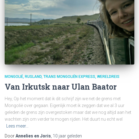
MONGOLIË
RUSLAND
TRANS MONGOLIËN EXPRESS
WERELDREIS
Van Irkutsk naar Ulan Baator
Hey, Op het moment dat ik dit schrijf zijn we net de grens met
Mongolië over gegaan. Eigenlijk moet ik zeggen dat we al 3 uur
geleden de grens zijn overgestoken maar dat we nog altijd aan het
wachten zijn om verder te mogen rijden. Het duurt nu echt wel
Lees meer…
Door
Annelies en Joris
,
10 jaar
geleden