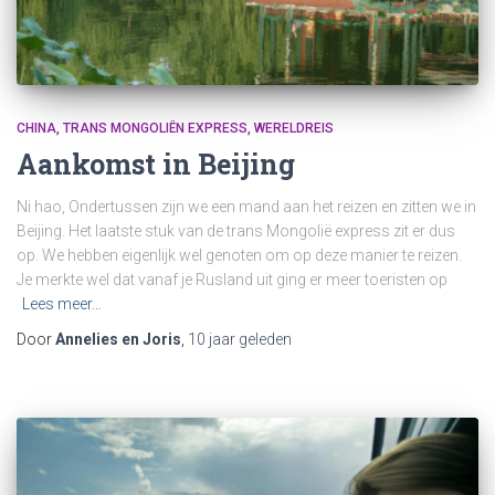
CHINA
TRANS MONGOLIËN EXPRESS
WERELDREIS
Aankomst in Beijing
Ni hao, Ondertussen zijn we een mand aan het reizen en zitten we in
Beijing. Het laatste stuk van de trans Mongolië express zit er dus
op. We hebben eigenlijk wel genoten om op deze manier te reizen.
Je merkte wel dat vanaf je Rusland uit ging er meer toeristen op
Lees meer…
Door
Annelies en Joris
,
10 jaar
geleden