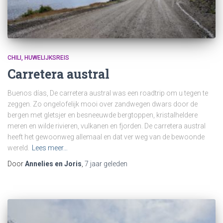
CHILI
HUWELIJKSREIS
Carretera austral
Buenos días, De carretera austral was een roadtrip om u tegen te
zeggen. Zo ongelofelijk mooi over zandwegen dwars door de
bergen met gletsjer en besneeuwde bergtoppen, kristalheldere
meren en wilde rivieren, vulkanen en fjorden. De carretera austral
heeft het gewoonweg allemaal en dat ver weg van de bewoonde
wereld.
Lees meer…
Door
Annelies en Joris
,
7 jaar
geleden