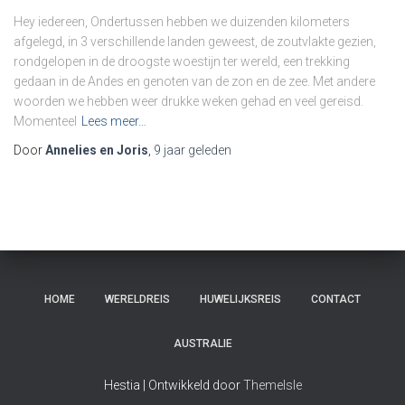
Hey iedereen, Ondertussen hebben we duizenden kilometers
afgelegd, in 3 verschillende landen geweest, de zoutvlakte gezien,
rondgelopen in de droogste woestijn ter wereld, een trekking
gedaan in de Andes en genoten van de zon en de zee. Met andere
woorden we hebben weer drukke weken gehad en veel gereisd.
Momenteel
Lees meer…
Door
Annelies en Joris
,
9 jaar
geleden
HOME
WERELDREIS
HUWELIJKSREIS
CONTACT
AUSTRALIE
Hestia | Ontwikkeld door
ThemeIsle