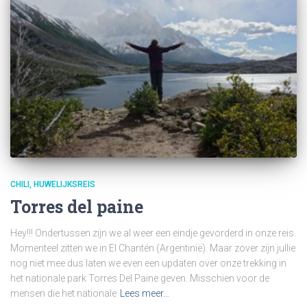
CHILI
HUWELIJKSREIS
Torres del paine
Hey!!! Ondertussen zijn we al weer een eindje gevorderd in onze reis.
Momenteel zitten we in El Chantén (Argentinië). Maar zover zijn jullie
nog niet mee dus laten we even een updaten over onze trekking in
het nationale park Torres Del Paine geven. Misschien voor de
mensen die het nationale
Lees meer…