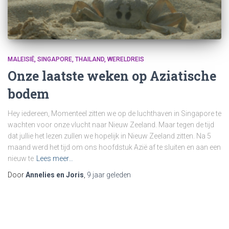
MALEISIË
SINGAPORE
THAILAND
WERELDREIS
Onze laatste weken op Aziatische
bodem
Hey iedereen, Momenteel zitten we op de luchthaven in Singapore te
wachten voor onze vlucht naar Nieuw Zeeland. Maar tegen de tijd
dat jullie het lezen zullen we hopelijk in Nieuw Zeeland zitten. Na 5
maand werd het tijd om ons hoofdstuk Azië af te sluiten en aan een
nieuw te
Lees meer…
Door
Annelies en Joris
,
9 jaar
geleden